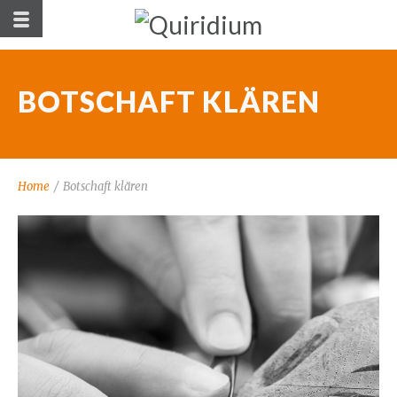
BOTSCHAFT KLÄREN
Home
/
Botschaft klären