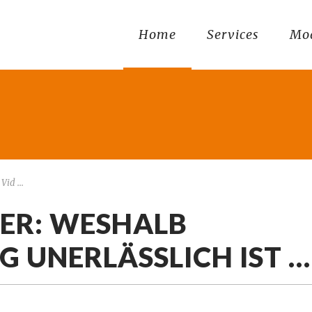
Home
Services
Mo
id ...
DER: WESHALB
 UNERLÄSSLICH IST …