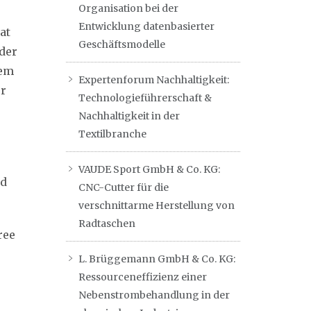
Organisation bei der
Entwicklung datenbasierter
at
Geschäftsmodelle
 der
dem
Expertenforum Nachhaltigkeit:
er
Technologieführerschaft &
Nachhaltigkeit in der
Textilbranche
VAUDE Sport GmbH & Co. KG:
nd
CNC-Cutter für die
verschnittarme Herstellung von
Radtaschen
ree
L. Brüggemann GmbH & Co. KG:
Ressourceneffizienz einer
Nebenstrombehandlung in der