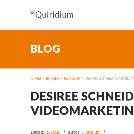
BLOG
Home
/
Impulse
-
Videocast
/
Desiree Schneider: Weshalb V
DESIREE SCHNEI
VIDEOMARKETING
Datum:
18.02.16
Autor:
Quiridium