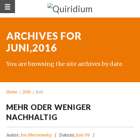
ARCHIVES FOR
JUNI,2016
You are browsing the site archives by date.
Home
/
2016
/
Juni
MEHR ODER WENIGER
NACHHALTIG
Autor:
Ivo Mersiowsky
Datum:
Juni 09