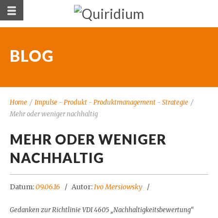
BLOG
Home
/
Impulse
-
Produkt
-
Produktmanagement
-
Strategie
/
Mehr oder weniger nachhaltig
MEHR ODER WENIGER
NACHHALTIG
Datum:
09.06.16
Autor:
Ivo Mersiowsky
Gedanken zur Richtlinie VDI 4605 „Nachhaltigkeitsbewertung“