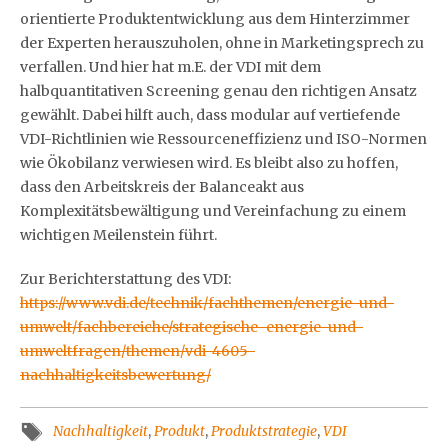
orientierte Produktentwicklung aus dem Hinterzimmer
der Experten herauszuholen, ohne in Marketingsprech zu
verfallen. Und hier hat m.E. der VDI mit dem
halbquantitativen Screening genau den richtigen Ansatz
gewählt. Dabei hilft auch, dass modular auf vertiefende
VDI-Richtlinien wie Ressourceneffizienz und ISO-Normen
wie Ökobilanz verwiesen wird. Es bleibt also zu hoffen,
dass den Arbeitskreis der Balanceakt aus
Komplexitätsbewältigung und Vereinfachung zu einem
wichtigen Meilenstein führt.
Zur Berichterstattung des VDI:
https://www.vdi.de/technik/fachthemen/energie-und-
umwelt/fachbereiche/strategische-energie-und-
umweltfragen/themen/vdi-4605-
nachhaltigkeitsbewertung/
Nachhaltigkeit
,
Produkt
,
Produktstrategie
,
VDI