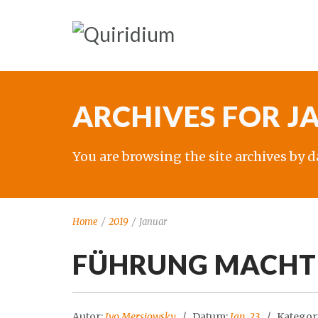
ARCHIVES FOR JA
You are browsing the site archives by d
Home
/
2019
/
Januar
FÜHRUNG MACHT 
Autor:
Ivo Mersiowsky
Datum:
Jan. 23
Kategor