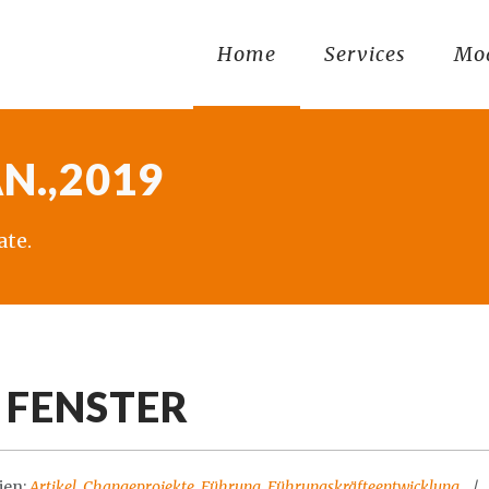
Home
Services
Mo
N.,2019
ate.
FENSTER
ien:
Artikel
,
Changeprojekte
,
Führung
,
Führungskräfteentwicklung