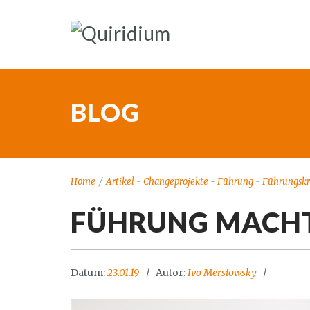
BLOG
Home
/
Artikel
-
Changeprojekte
-
Führung
-
Führungskr
FÜHRUNG MACHT
Datum:
23.01.19
Autor:
Ivo Mersiowsky