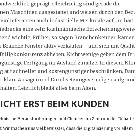
andwerklich geprägt. Gleichzeitig sind gerade die
rnen Maschinen ausgestattet und weisen durch den Bez
temlieferanten auch industrielle Merkmale auf. Im hart
isdrucks eine sehr kaufmännische Entscheidungsweis
mend wichtig: Früher, so sagen Branchenkenner, kamen
e Branche Fenster aktiv verkaufen – und sich mit Qualit
 Billigkonkurrenz abheben. Nicht wenige geben dem Dr
ngünstige Fertigung im Ausland zunutze. In diesem Kli
ng auf schneller und kostengünstiger beschränken. Dan
er klare Ansagen und Durchsetzungsvermögen aufgrun
ten. Letztlich bleibt alles beim Alten.
ICHT ERST BEIM KUNDEN
technische Herausforderungen und Chancen im Zentrum der Debatte.
t: Wir machen uns viel bewusster, dass die Digitalisierung vor allem