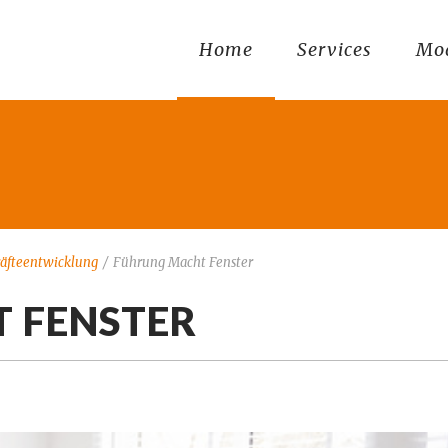
Home
Services
Mo
äfteentwicklung
/
Führung Macht Fenster
 FENSTER