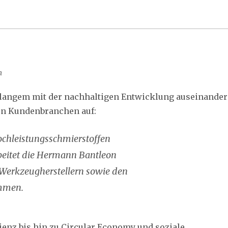
m
 langem mit der nachhaltigen Entwicklung auseinander
nen Kundenbranchen auf:
ochleistungsschmierstoffen
beitet die Hermann Bantleon
erkzeugherstellern sowie den
ammen.
nz bis hin zu Circular Economy und soziale