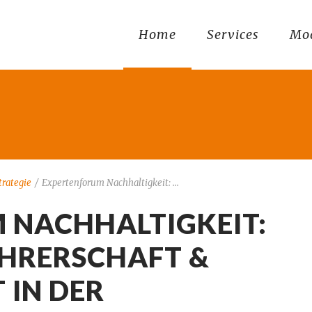
Home
Services
Mo
trategie
/
Expertenforum Nachhaltigkeit: ...
 NACHHALTIGKEIT:
HRERSCHAFT &
 IN DER