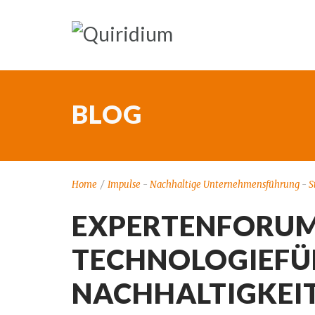
BLOG
Home
/
Impulse
-
Nachhaltige Unternehmensführung
-
S
EXPERTENFORUM
TECHNOLOGIEFÜ
NACHHALTIGKEIT