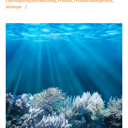
Führungskräfteentwicklung
,
Produkt
,
Produktmanagement
,
Strategie