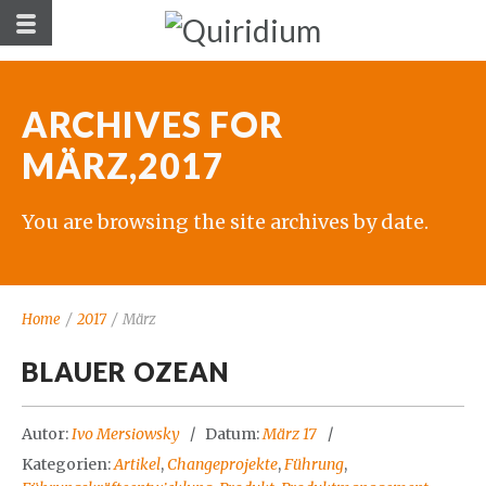
ARCHIVES FOR
MÄRZ,2017
You are browsing the site archives by date.
Home
/
2017
/
März
BLAUER OZEAN
Autor:
Ivo Mersiowsky
Datum:
März 17
Kategorien:
Artikel
,
Changeprojekte
,
Führung
,