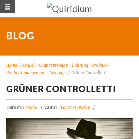
BLOG
Home
/
Artikel
-
Changeprojekte
-
Führung
-
Produkt
-
Produktmanagement
-
Strategie
/
Grüner Controlletti
GRÜNER CONTROLLETTI
Datum:
13.08.18
Autor:
Ivo Mersiowsky