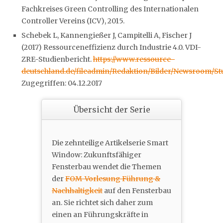
Fachkreises Green Controlling des Internationalen
Controller Vereins (ICV), 2015.
Schebek L, Kannengießer J, Campitelli A, Fischer J
(2017) Ressourceneffizienz durch Industrie 4.0. VDI-
ZRE-Studienbericht.
https://www.ressource-
deutschland.de/fileadmin/Redaktion/Bilder/Newsroom/Stu
Zugegriffen: 04.12.2017
Übersicht der Serie
Die zehnteilige Artikelserie Smart
Window: Zukunftsfähiger
Fensterbau wendet die Themen
der
FOM-Vorlesung Führung &
Nachhaltigkeit
auf den Fensterbau
an. Sie richtet sich daher zum
einen an Führungskräfte in