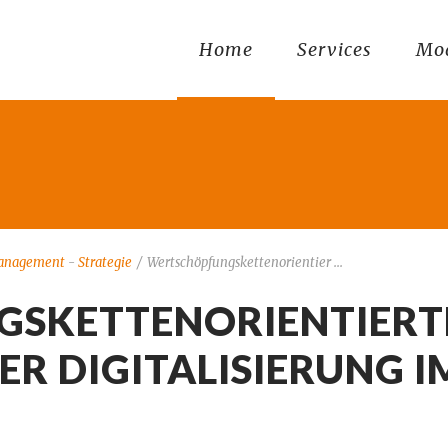
Home
Services
Mo
anagement
-
Strategie
/
Wertschöpfungskettenorientier ...
SKETTENORIENTIERT
R DIGITALISIERUNG I