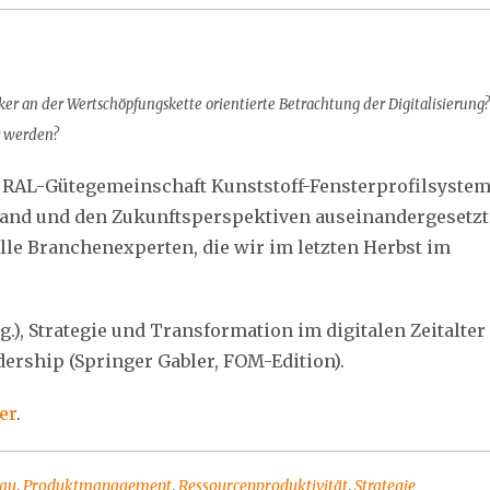
er an der Wertschöpfungskette orientierte Betrachtung der Digitalisierung?
r werden?
 RAL-Gütegemeinschaft Kunststoff-Fensterprofilsyste
tand und den Zukunftsperspektiven auseinandergesetzt
le Branchenexperten, die wir im letzten Herbst im
.), Strategie und Transformation im digitalen Zeitalter
ership (Springer Gabler, FOM-Edition).
er
.
bau
,
Produktmanagement
,
Ressourcenproduktivität
,
Strategie