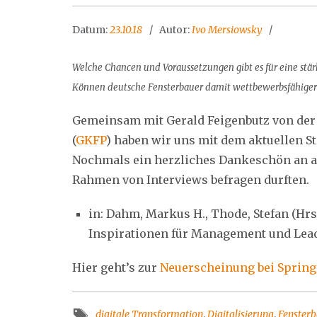
Datum:
23.10.18
Autor:
Ivo Mersiowsky
Welche Chancen und Voraussetzungen gibt es für eine stärk
Können deutsche Fensterbauer damit wettbewerbsfähige
Gemeinsam mit Gerald Feigenbutz von der
(
GKFP
) haben wir uns mit dem aktuellen S
Nochmals ein herzliches Dankeschön an al
Rahmen von Interviews befragen durften.
in: Dahm, Markus H., Thode, Stefan (Hrsg
Inspirationen für Management und Lead
Hier geht’s zur
Neuerscheinung bei Spring
digitale Transformation
,
Digitalisierung
,
Fenster