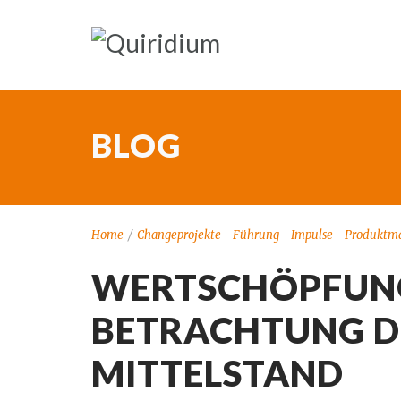
BLOG
Home
/
Changeprojekte
-
Führung
-
Impulse
-
Produktm
WERTSCHÖPFUNG
BETRACHTUNG DE
MITTELSTAND